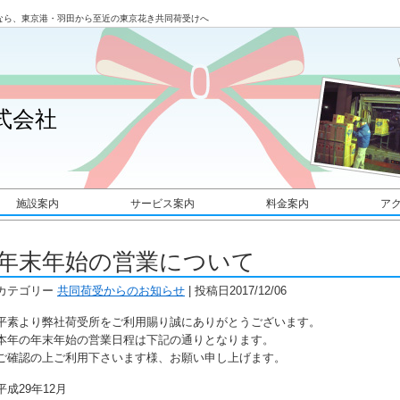
なら、東京港・羽田から至近の東京花き共同荷受けへ
式会社
施設案内
サービス案内
料金案内
ア
年末年始の営業について
カテゴリー
共同荷受からのお知らせ
| 投稿日2017/12/06
平素より弊社荷受所をご利用賜り誠にありがとうございます。
本年の年末年始の営業日程は下記の通りとなります。
ご確認の上ご利用下さいます様、お願い申し上げます。
平成29年12月