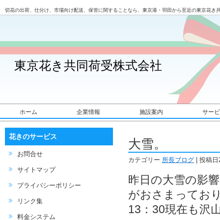
切花の出荷、仕分け、市場向け配送、保管に関することなら、東京港・羽田から至近の東京花き
東京花き共同荷受株式会社
ホーム
企業情報
施設案内
サービ
花きのサービス
大雪。
お問合せ
カテゴリー
所長ブログ
| 投稿日2
サイトマップ
昨日の大雪の影響
プライバシーポリシー
がおさまっており
リンク集
13：30現在も沢
料金システム