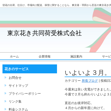
切花の出荷、仕分け、市場向け配送、保管に関することなら、東京港・羽田から至近の東京花き
東京花き共同荷受株式会社
ホーム
企業情報
施設案内
サービ
花きのサービス
いよいよ３月。
お問合せ
カテゴリー
所長ブログ
| 投稿日2
サイトマップ
今週末は良い充電ができました
プライバシーポリシー
今週で２月も終わりいよいよ３
リンク集
直近のお彼岸対応。
４月からの新年度に向けて。
料金システム